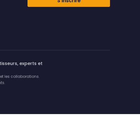
S'inscrire
isseurs, experts et
et les collaborations.
ts.