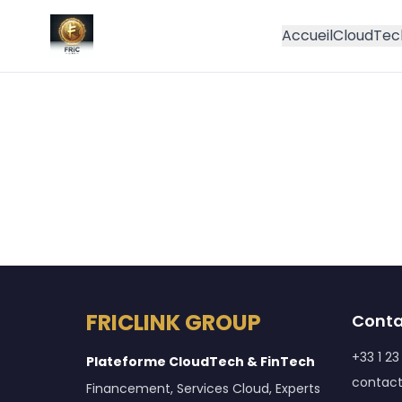
Accueil
CloudTec
FRICLINK GROUP
Conta
+33 1 23
Plateforme CloudTech & FinTech
contact
Financement, Services Cloud, Experts