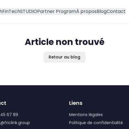
h
FinTech
STUDIO
Partner Program
À propos
Blog
Contact
Article non trouvé
Retour au blog
ct
Liens
 45 67 89
Mentions légales
@friclink.group
Politique de confidentialité